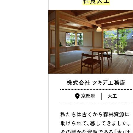
社員大工
株式会社 ツキデ工務店
京都府
大工
私たちは古くから森林資源に
助けられて、暮してきました。
その豊かな資源である「木」は