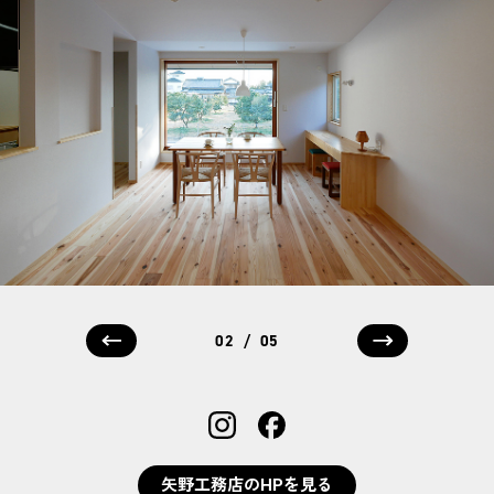
/
02
05
矢野工務店のHPを見る