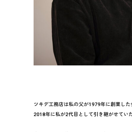
——ツキデ工務店のことと築出社長のこ
ツキデ工務店は私の父が1979年に創業した
2018年に私が2代目として引き継がせてい